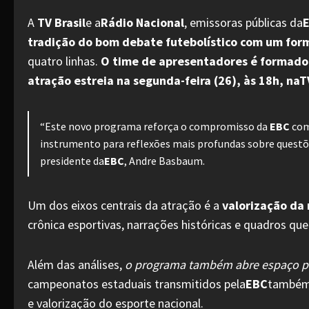
A
TV Brasil
e a
Rádio Nacional
, emissoras públicas da
E
tradição do bom debate futebolístico com um for
quatro linhas.
O time de apresentadores é formado p
atração estreia na segunda-feira (26), às 18h, na
“Este novo programa reforça o compromisso da
EBC
com
instrumento para reflexões mais profundas sobre questõe
presidente da
EBC
, Andre Basbaum.
Um dos eixos centrais da atração é a
valorização da 
crônica esportivas, narrações históricas e quadros 
Além das análises,
o programa também abre espaço par
campeonatos estaduais transmitidos pela
EBC
também 
e valorização do esporte nacional.