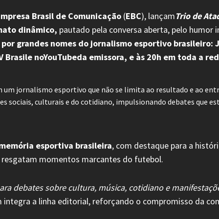
mpresa Brasil de Comunicação
(
EBC
), lançam
Trio de Ata
mato dinâmico,
pautado pela conversa aberta, pelo humor int
or grandes nomes do jornalismo esportivo brasileiro: Ju
TV Brasile noYouTubeda emissora, e às 20h em toda a re
 um jornalismo esportivo que não se limita ao resultado e ao en
s sociais, culturais e do cotidiano, impulsionando debates que e
memória esportiva brasileira
, com destaque para a histór
que resgatam momentos marcantes do futebol.
a debates sobre cultura, música, cotidiano e manifestaçõ
integra a linha editorial, reforçando o compromisso da co