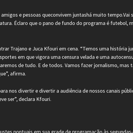
e amigos e pessoas queconvivem juntashá muito tempo.Vai
eratura. Éclaro que o pano de fundo do programa é futebol,
ntrar Trajano e Juca Kfouri em cena. “Temos uma história j
portes em que vigora uma censura velada e uma autocensur
aremos de tudo. E de todos. Vamos fazer jornalismo, mas 
ue”, afirma.
ara nos divertir e divertir a audiência de nossos canais p
e ser”, declara Kfouri.
ustes pontuais em sua grade de programação às segundas-fe