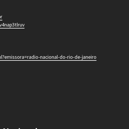
r
v4nap3tlruv
l?emissora=radio-nacional-do-rio-de-janeiro