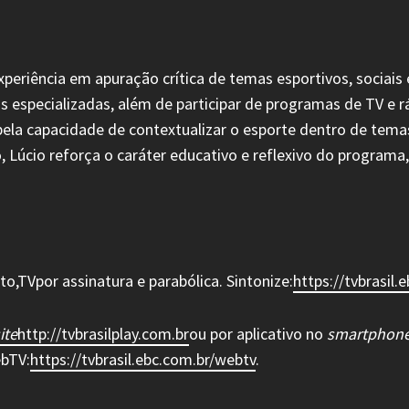
xperiência em apuração crítica de temas esportivos, sociais
s especializadas, além de participar de programas de TV e rá
pela capacidade de contextualizar o esporte dentro de tem
o, Lúcio reforça o caráter educativo e reflexivo do progra
to,TVpor assinatura e parabólica. Sintonize:
https://tvbrasil
ite
http://tvbrasilplay.com.br
ou por aplicativo no
smartphon
ebTV:
https://tvbrasil.ebc.com.br/webtv
.