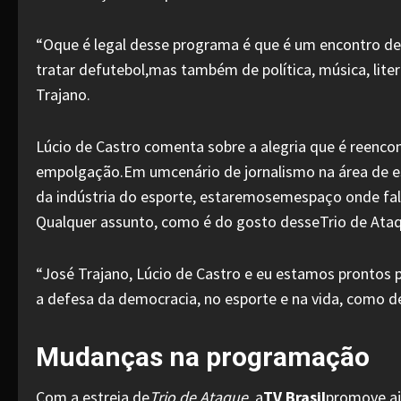
“Oque é legal desse programa é que é um encontro d
tratar defutebol,mas também de política, música, lit
Trajano.
Lúcio de Castro comenta sobre a alegria que é reenco
empolgação.Em umcenário de jornalismo na área de es
da indústria do esporte, estaremosemespaço onde fal
Qualquer assunto, como é do gosto desseTrio de Ataq
“José Trajano, Lúcio de Castro e eu estamos prontos p
a defesa da democracia, no esporte e na vida, como dev
Mudanças na programação
Com a estreia de
Trio de Ataque
, a
TV Brasil
promove aj