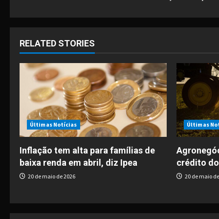
o
s
t
RELATED STORIES
n
a
v
i
Últimas Notícias
Últimas No
g
Inflação tem alta para famílias de
Agronegóc
baixa renda em abril, diz Ipea
crédito do
a
20 de maio de 2026
20 de maio de
t
i