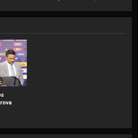
os
prova