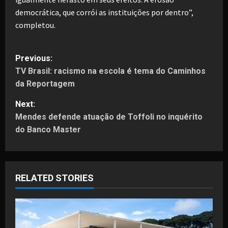
democrática, que corrói as instituições por dentro”,
completou.
P
Previous:
TV Brasil: racismo na escola é tema do Caminhos
o
da Reportagem
s
Next:
t
Mendes defende atuação de Toffoli no inquérito
do Banco Master
n
a
RELATED STORIES
v
i
g