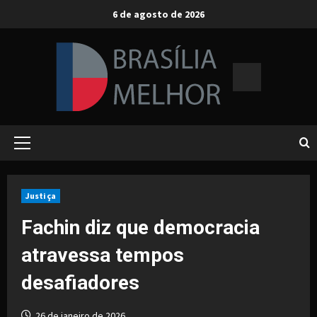
Skip
6 de agosto de 2026
to
content
Primary
Menu
Justiça
Fachin diz que democracia
atravessa tempos
desafiadores
26 de janeiro de 2026