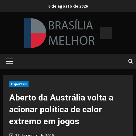
Skip
6 de agosto de 2026
to
content
Primary
Menu
Esportes
Aberto da Austrália volta a
acionar política de calor
extremo em jogos
27 de janeiro de 2026