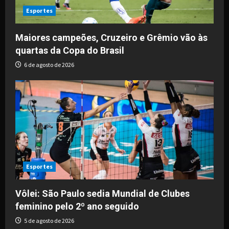
i
Esportes
o
Maiores campeões, Cruzeiro e Grêmio vão às
quartas da Copa do Brasil
n
6 de agosto de 2026
Esportes
Vôlei: São Paulo sedia Mundial de Clubes
feminino pelo 2º ano seguido
5 de agosto de 2026