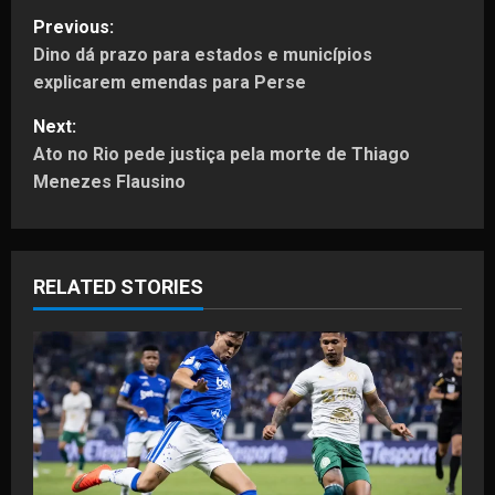
P
Previous:
Dino dá prazo para estados e municípios
o
explicarem emendas para Perse
s
Next:
t
Ato no Rio pede justiça pela morte de Thiago
Menezes Flausino
n
a
RELATED STORIES
v
i
g
a
t