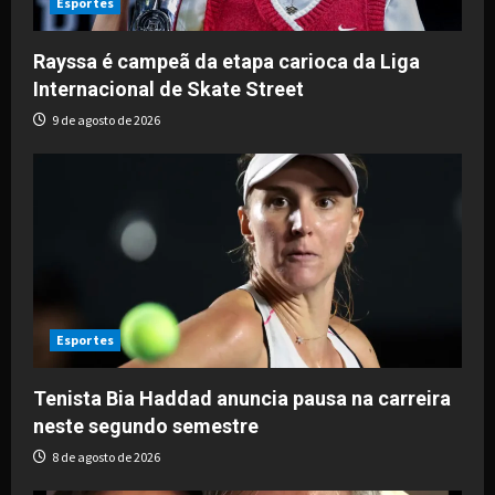
i
Esportes
o
Rayssa é campeã da etapa carioca da Liga
Internacional de Skate Street
n
9 de agosto de 2026
Esportes
Tenista Bia Haddad anuncia pausa na carreira
neste segundo semestre
8 de agosto de 2026