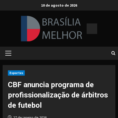
Skip
10 de agosto de 2026
to
content
Primary
Menu
Esportes
CBF anuncia programa de
profissionalização de árbitros
de futebol
27 de janeiro de 2026