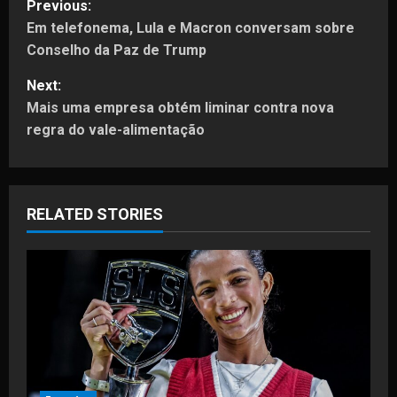
Previous:
Em telefonema, Lula e Macron conversam sobre
o
Conselho da Paz de Trump
s
Next:
t
Mais uma empresa obtém liminar contra nova
regra do vale-alimentação
n
a
RELATED STORIES
v
i
g
a
t