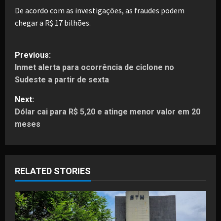
De acordo com as investigações, as fraudes podem
chegar a R$ 17 bilhões.
P
Previous:
Inmet alerta para ocorrência de ciclone no
o
Sudeste a partir de sexta
s
Next:
t
Dólar cai para R$ 5,20 e atinge menor valor em 20
meses
n
a
RELATED STORIES
v
i
g