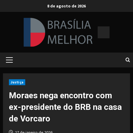
Skip
8 de agosto de 2026
to
content
Primary
Menu
Justiça
Moraes nega encontro com
ex-presidente do BRB na casa
de Vorcaro
27 de janeiro de 2026