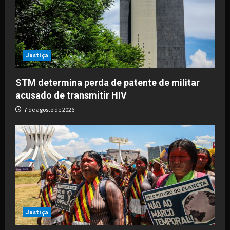
a
t
i
Justiça
o
STM determina perda de patente de militar
acusado de transmitir HIV
n
7 de agosto de 2026
Justiça