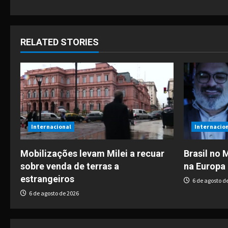
o
s
t
RELATED STORIES
n
a
v
i
Internacional
Internacio
g
Mobilizações levam Milei a recuar
Brasil no
sobre venda de terras a
na Europa 
a
estrangeiros
6 de agosto d
t
6 de agosto de 2026
i