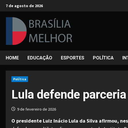
Skip
7 de agosto de 2026
to
content
HOME
EDUCAÇÃO
ESPORTES
POLÍTICA
IN
Política
Lula defende parceria
9 de fevereiro de 2026
O presidente Luiz Inácio Lula da Silva afirmou, n