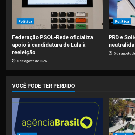
v
i
Política
Política
g
Federação PSOL-Rede oficializa
PRD e Sol
apoio à candidatura de Lula à
neutralida
a
reeleição
5 de agosto d
t
6 de agosto de 2026
i
o
VOCÊ PODE TER PERDIDO
n