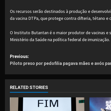
Os recursos serão destinados à produção e desenvolv
da vacina DTPa, que protege contra difteria, tétano 
O Instituto Butantan é o maior produtor de vacinas e s
Ministério da Saúde na política federal de imunização.
P
Previous:
Piloto preso por pedofilia pagava mães e avós p
o
s
t
RELATED STORIES
n
a