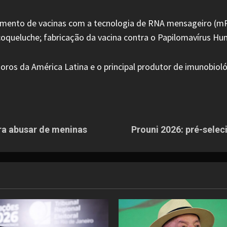
imento de vacinas com a tecnologia de RNA mensageiro (mR
e coqueluche; fabricação da vacina contra o Papilomavírus H
oros da América Latina e o principal produtor de imunobiológ
ara abusar de meninas
Prouni 2026: pré-sele