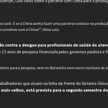
tantan, Lula falou sobre a parceria com China para a produç
país. E se a China aceita fazer uma parceria conosco na produção 
 convênio com a China?”, disse Lula.
ão contra a dengue para profissionais de saúde da atenç
 15 anos de pesquisa financiada pelos governos paulista e f
inheiro para a pesquisa, nem no Butantã e nem outro instituto de p
trabalhadores que atuam na linha de frente do Sistema Únic
s mais velhos, está prevista para o segundo semestre d