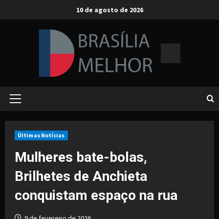
Skip
10 de agosto de 2026
to
content
Primary
Menu
Últimas Notícias
Mulheres bate-bolas,
Brilhetes de Anchieta
conquistam espaço na rua
9 de fevereiro de 2026