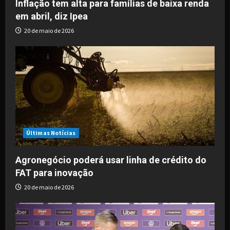
o
Inflação tem alta para famílias de baixa renda
em abril, diz Ipea
n
20 de maio de 2026
Últimas Notícias
Agronegócio poderá usar linha de crédito do
FAT para inovação
20 de maio de 2026