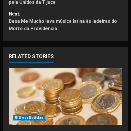
pela Unidos da Tijuca
s
Next:
t
Besa Me Mucho leva música latina às ladeiras do
Morro da Providência
n
a
RELATED STORIES
v
i
g
a
t
i
Últimas Notícias