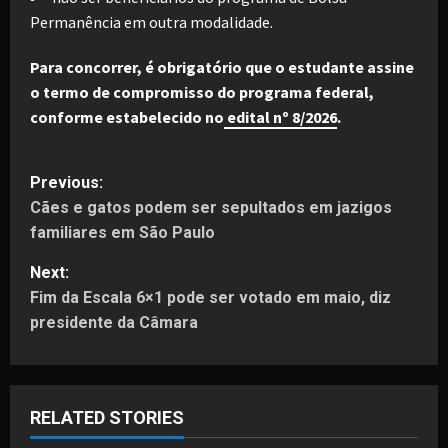
Permanência em outra modalidade.
Para concorrer, é obrigatório que o estudante assine
o termo de compromisso do programa federal,
conforme estabelecido no
edital nº 8/2026
.
P
Previous:
Cães e gatos podem ser sepultados em jazigos
o
familiares em São Paulo
s
Next:
t
Fim da Escala 6×1 pode ser votado em maio, diz
presidente da Câmara
n
a
RELATED STORIES
v