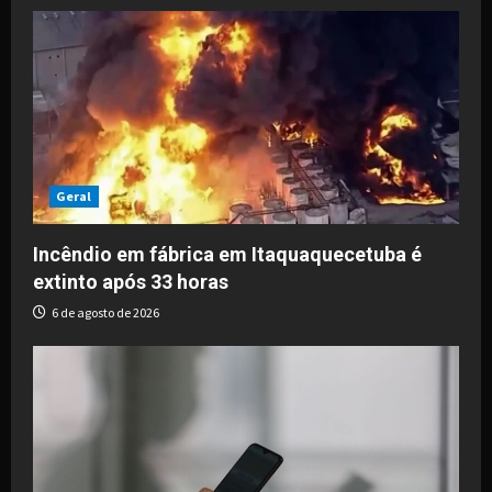
i
g
a
t
i
Geral
o
Incêndio em fábrica em Itaquaquecetuba é
extinto após 33 horas
n
6 de agosto de 2026