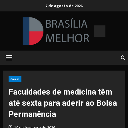
Skip
7 de agosto de 2026
to
content
Primary
Menu
Geral
Faculdades de medicina têm
até sexta para aderir ao Bolsa
Permanência
10 de fevereiro de 2026