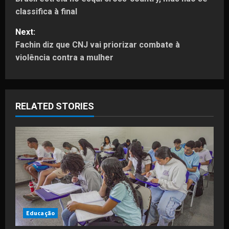
o
classifica à final
s
Next:
t
Fachin diz que CNJ vai priorizar combate à
violência contra a mulher
n
a
RELATED STORIES
v
i
g
a
t
i
Educação