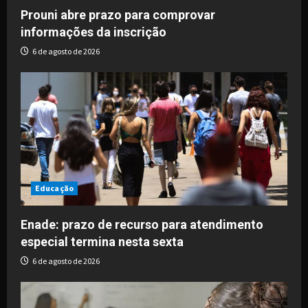
o
Prouni abre prazo para comprovar
informações da inscrição
n
6 de agosto de 2026
Educação
Enade: prazo de recurso para atendimento
especial termina nesta sexta
6 de agosto de 2026