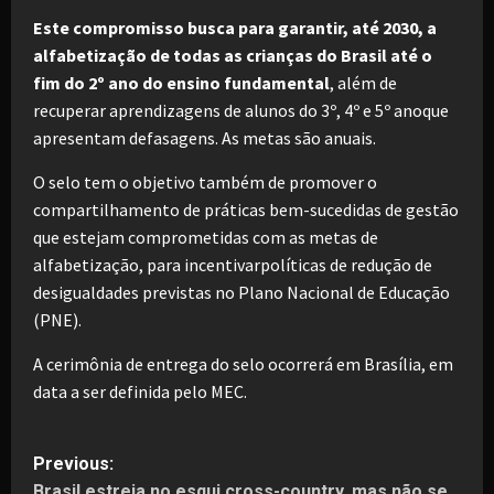
Este compromisso busca para garantir, até 2030, a
alfabetização de todas as crianças do Brasil até o
fim do 2º ano do ensino fundamental
, além de
recuperar aprendizagens de alunos do 3º, 4º e 5º anoque
apresentam defasagens. As metas são anuais.
O selo tem o objetivo também de promover o
compartilhamento de práticas bem-sucedidas de gestão
que estejam comprometidas com as metas de
alfabetização, para incentivarpolíticas de redução de
desigualdades previstas no Plano Nacional de Educação
(PNE).
A cerimônia de entrega do selo ocorrerá em Brasília, em
data a ser definida pelo MEC.
P
Previous:
Brasil estreia no esqui cross-country, mas não se