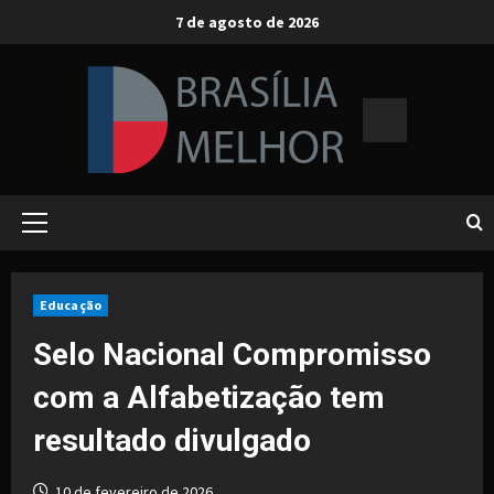
Skip
7 de agosto de 2026
to
content
Primary
Menu
Educação
Selo Nacional Compromisso
com a Alfabetização tem
resultado divulgado
10 de fevereiro de 2026