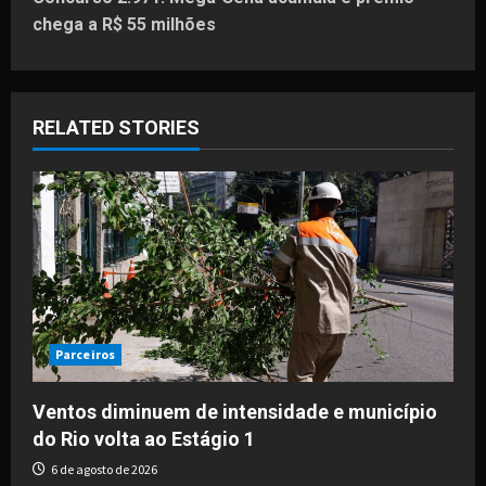
t
chega a R$ 55 milhões
n
a
RELATED STORIES
v
i
g
a
t
i
Parceiros
o
Ventos diminuem de intensidade e município
do Rio volta ao Estágio 1
n
6 de agosto de 2026