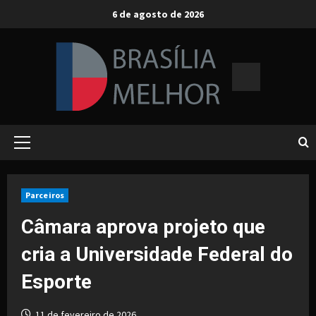
Skip
6 de agosto de 2026
to
content
Primary
Menu
Parceiros
Câmara aprova projeto que
cria a Universidade Federal do
Esporte
11 de fevereiro de 2026