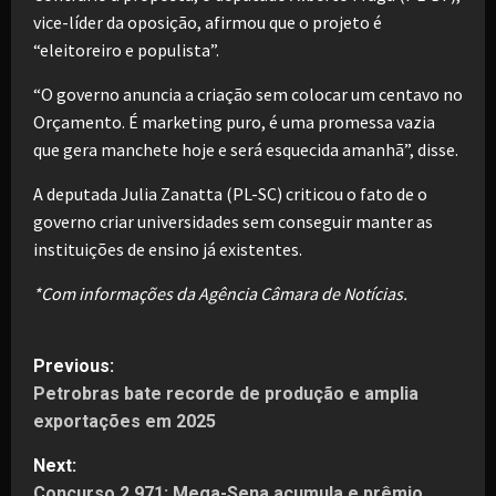
vice-líder da oposição, afirmou que o projeto é
“eleitoreiro e populista”.
“O governo anuncia a criação sem colocar um centavo no
Orçamento. É marketing puro, é uma promessa vazia
que gera manchete hoje e será esquecida amanhã”, disse.
A deputada Julia Zanatta (PL-SC) criticou o fato de o
governo criar universidades sem conseguir manter as
instituições de ensino já existentes.
*Com informações da Agência Câmara de Notícias.
P
Previous:
Petrobras bate recorde de produção e amplia
o
exportações em 2025
s
Next:
Concurso 2.971: Mega-Sena acumula e prêmio