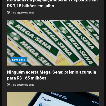
R$ 7,15 bilhões em julho
n
7 de agosto de 2026
Economia
Ninguém acerta Mega-Sena; prêmio acumula
para R$ 165 milhões
7 de agosto de 2026