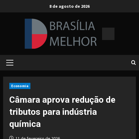
Skip
8 de agosto de 2026
to
content
Primary
Menu
Economia
Câmara aprova redução de
tributos para indústria
química
11 de fevereiro de 2026