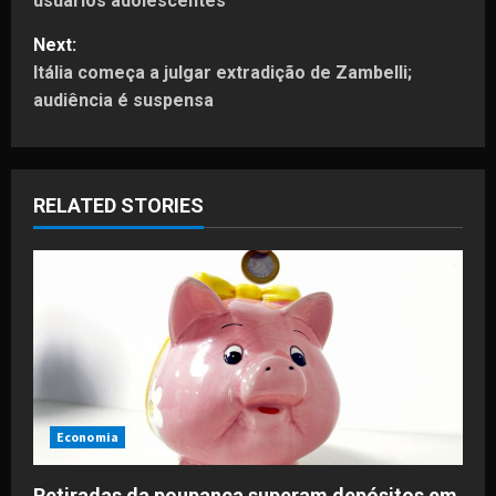
usuários adolescentes
s
Next:
t
Itália começa a julgar extradição de Zambelli;
audiência é suspensa
n
a
RELATED STORIES
v
i
g
a
t
i
Economia
o
Retiradas da poupança superam depósitos em