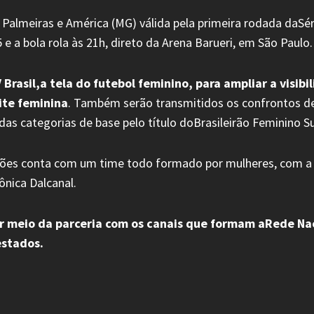
tre Palmeiras e América (MG) válida pela primeira rodada da
e a bola rola às 21h, direto da Arena Barueri, em São Paulo.
 Brasil,a tela do futebol feminino, para ampliar a visib
lite feminina
. Também serão transmitidos os confrontos deci
as categorias de base pelo título doBrasileirão Feminino S
ssões conta com um time todo formado por mulheres, com a
ônica Dalcanal.
or meio da parceria com os canais que formam aRede N
estados.