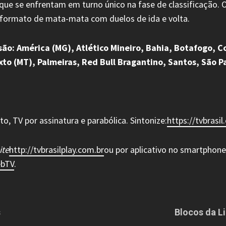
ue se enfrentam em turno único na fase de classificação. 
o formato de mata-mata com duelos de ida e volta.
ão: América (MG), Atlético Mineiro, Bahia, Botafogo, Co
to (MT), Palmeiras, Red Bull Bragantino, Santos, São Pa
 TV por assinatura e parabólica. Sintonize:
https://tvbrasi
ite
http://tvbrasilplay.com.br
ou por aplicativo no smartphone
bTV
.
s
Blocos da Li