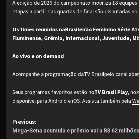
A edição de 2026 do campeonato mobiliza 18 equipes q
etapas a partir das quartas de final são disputadas n
Os times reunidos naBrasileirão Feminino Série A1s
Fluminense, Grêmio, Internacional, Juventude, Mix
Ao vivo e on demand
Acompanhe a programação daTV Brasilpelo canal aberto,
Seus programas favoritos estão no
TV Brasil Play
, no
s
disponível para Android e iOS. Assista também pela
We
P
Previous:
Mega-Sena acumula e prêmio vai a R$ 62 milhõe
o