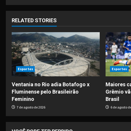
s
t
RELATED STORIES
n
a
v
i
Esportes
Esportes
g
Ventania no Rio adia Botafogo x
Maiores c
Fluminense pelo Brasileirão
Grêmio vã
a
Feminino
Brasil
t
7 de agosto de 2026
6 de agosto d
i