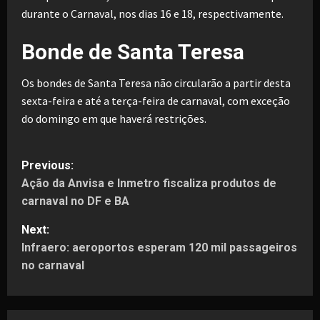
durante o Carnaval, nos dias 16 e 18, respectivamente.
Bonde de Santa Teresa
Os bondes de Santa Teresa não circularão a partir desta
sexta-feira e até a terça-feira de carnaval, com exceção
do domingo em que haverá restrições.
P
Previous:
Ação da Anvisa e Inmetro fiscaliza produtos de
o
carnaval no DF e BA
s
Next:
t
Infraero: aeroportos esperam 120 mil passageiros
no carnaval
n
a