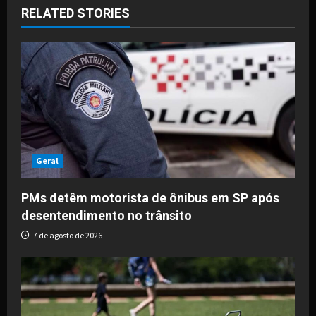
RELATED STORIES
v
i
g
a
t
i
Geral
o
PMs detêm motorista de ônibus em SP após
desentendimento no trânsito
n
7 de agosto de 2026