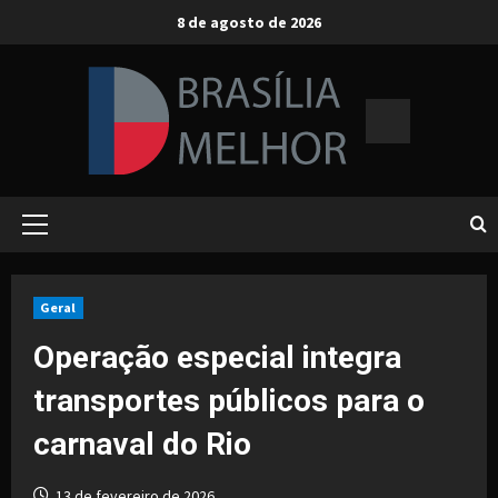
Skip
8 de agosto de 2026
to
content
Primary
Menu
Geral
Operação especial integra
transportes públicos para o
carnaval do Rio
13 de fevereiro de 2026