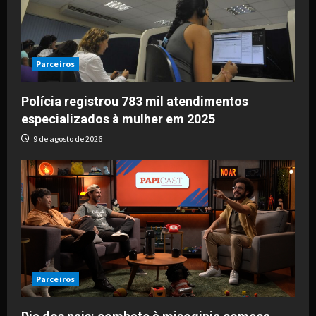
a
t
i
Parceiros
o
Polícia registrou 783 mil atendimentos
especializados à mulher em 2025
n
9 de agosto de 2026
Parceiros