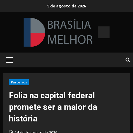
Skip
9 de agosto de 2026
to
content
Primary
Menu
Parceiros
Folia na capital federal
promete ser a maior da
história
14 de fevereiro de 2026