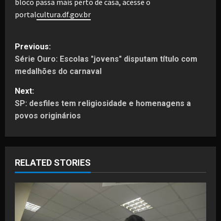
bloco passa mais perto de casa, acesse o
portal
cultura.df.gov.br
P
Previous:
Série Ouro: Escolas "jovens" disputam título com
o
medalhões do carnaval
s
Next:
t
SP: desfiles tem religiosidade e homenagens a
povos originários
n
a
RELATED STORIES
v
i
g