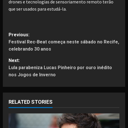
drones e tecnologias de sensoriamento remoto terão
que ser usados ​​para estudá-la.
P
Previous:
Festival Rec-Beat começa neste sábado no Recife,
o
celebrando 30 anos
s
Next:
t
Lula parabeniza Lucas Pinheiro por ouro inédito
nos Jogos de Inverno
n
a
RELATED STORIES
v
i