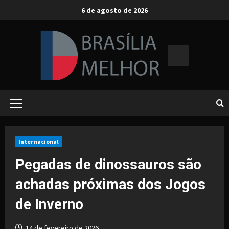
Skip
6 de agosto de 2026
to
content
Primary
Menu
Internacional
Pegadas de dinossauros são
achadas próximas dos Jogos
de Inverno
14 de fevereiro de 2026