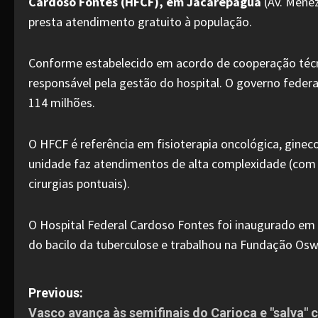
Cardoso Fontes (HFCF), em Jacarepaguá
(Av. Menez
presta atendimento gratuito à população.
Conforme estabelecido em acordo de cooperação técni
responsável pela gestão do hospital. O governo feder
114 milhões.
O HFCF é referência em fisioterapia oncológica, gineco
unidade faz atendimentos de alta complexidade (com t
cirurgias pontuais).
O Hospital Federal Cardoso Fontes foi inaugurado em 
do bacilo da tuberculose e trabalhou na Fundação Osw
P
Previous:
Vasco avança às semifinais do Carioca e "salva" 