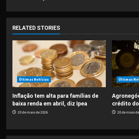
o
s
t
RELATED STORIES
n
a
v
i
Últimas Notícias
Últimas No
g
Inflação tem alta para famílias de
Agronegóc
baixa renda em abril, diz Ipea
crédito do
a
20 de maio de 2026
20 de maio de
t
i