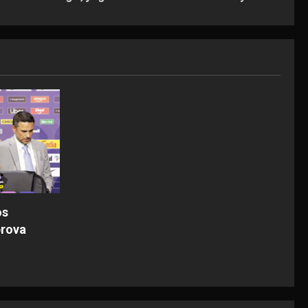
os
prova