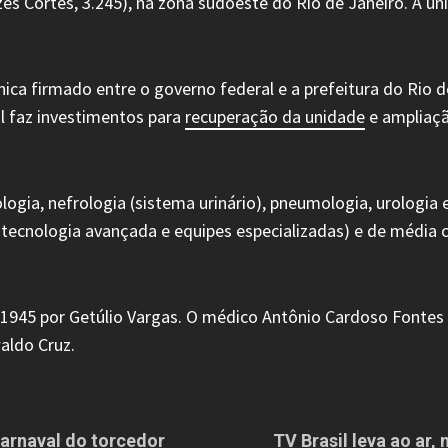
es Cortes, 3.245), na zona sudoeste do Rio de Janeiro. A u
ca firmado entre o governo federal e a prefeitura do Rio d
al faz investimentos para
recuperação da unidade
e ampliaçã
logia, nefrologia (sistema urinário), pneumologia, urologia 
ecnologia avançada e equipes especializadas) e de média c
1945 por Getúlio Vargas. O médico Antônio Cardoso Fontes 
aldo Cruz.
carnaval do torcedor
TV Brasil leva ao ar