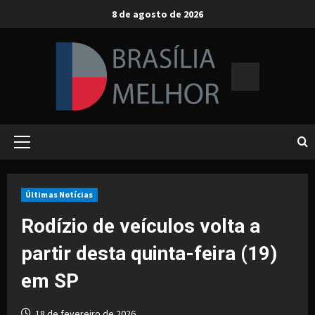
Skip
8 de agosto de 2026
to
content
Primary
Menu
Últimas Notícias
Rodízio de veículos volta a
partir desta quinta-feira (19)
em SP
18 de fevereiro de 2026