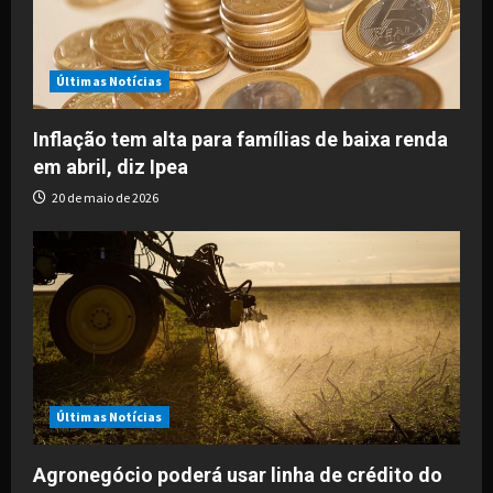
t
i
Últimas Notícias
o
Inflação tem alta para famílias de baixa renda
em abril, diz Ipea
n
20 de maio de 2026
Últimas Notícias
Agronegócio poderá usar linha de crédito do