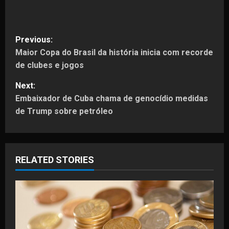
P
Previous:
Maior Copa do Brasil da história inicia com recorde
o
de clubes e jogos
s
Next:
t
Embaixador de Cuba chama de genocídio medidas
de Trump sobre petróleo
n
a
RELATED STORIES
v
i
g
a