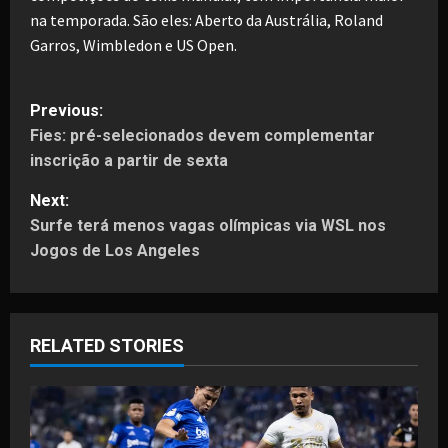
na temporada. São eles: Aberto da Austrália, Roland
Garros, Wimbledon e US Open.
P
Previous:
Fies: pré-selecionados devem complementar
o
inscrição a partir de sexta
s
Next:
t
Surfe terá menos vagas olímpicas via WSL nos
Jogos de Los Angeles
n
a
RELATED STORIES
v
i
g