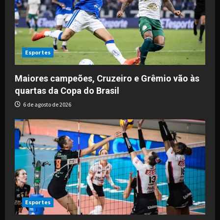
a
t
i
Esportes
o
Maiores campeões, Cruzeiro e Grêmio vão às
quartas da Copa do Brasil
n
6 de agosto de 2026
Esportes