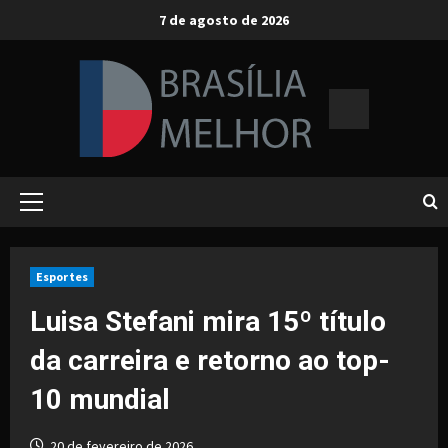
Skip
7 de agosto de 2026
to
content
Primary
Menu
Esportes
Luisa Stefani mira 15º título
da carreira e retorno ao top-
10 mundial
20 de fevereiro de 2026