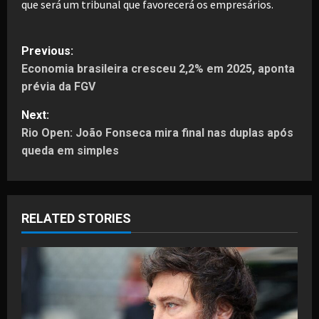
que será um tribunal que favorecerá os empresários.
P
Previous:
Economia brasileira cresceu 2,2% em 2025, aponta
o
prévia da FGV
s
Next:
t
Rio Open: João Fonseca mira final nas duplas após
queda em simples
n
a
RELATED STORIES
v
i
g
a