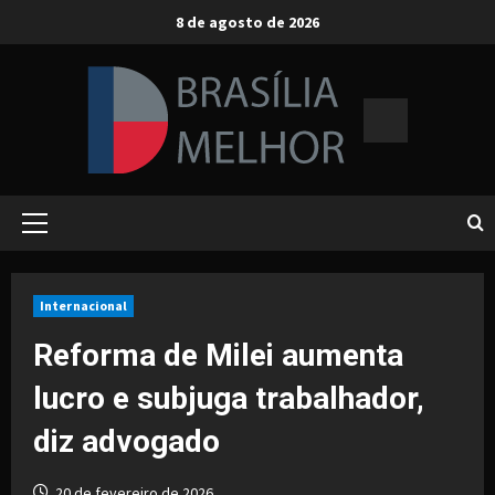
Skip
8 de agosto de 2026
to
content
Primary
Menu
Internacional
Reforma de Milei aumenta
lucro e subjuga trabalhador,
diz advogado
20 de fevereiro de 2026