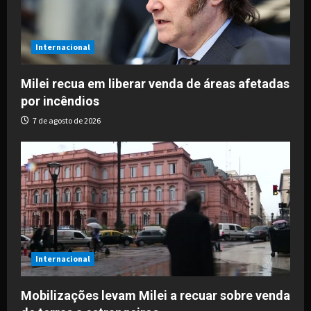
t
i
Internacional
o
Milei recua em liberar venda de áreas afetadas
por incêndios
n
7 de agosto de 2026
Internacional
Mobilizações levam Milei a recuar sobre venda