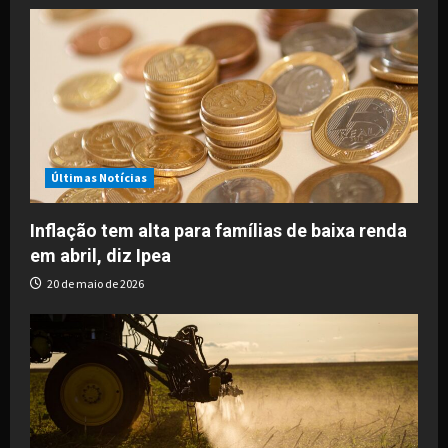
i
g
a
t
i
Últimas Notícias
o
Inflação tem alta para famílias de baixa renda
em abril, diz Ipea
n
20 de maio de 2026