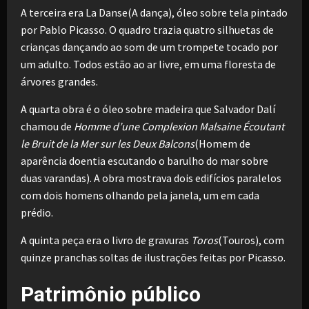
A terceira era La Danse(A dança), óleo sobre tela pintado
por Pablo Picasso. O quadro trazia quatro silhuetas de
crianças dançando ao som de um trompete tocado por
um adulto. Todos estão ao ar livre, em uma floresta de
árvores grandes.
A quarta obra é o óleo sobre madeira que Salvador Dalí
chamou de
Homme d’une Complexion Malsaine Écoutant
le Bruit de la Mer sur les Deux Balcons
(Homem de
aparência doentia escutando o barulho do mar sobre
duas varandas). A obra mostrava dois edifícios paralelos
com dois homens olhando pela janela, um em cada
prédio.
A quinta peça era o livro de gravuras
Toros
(Touros), com
quinze pranchas soltas de ilustrações feitas por Picasso.
Patrimônio público