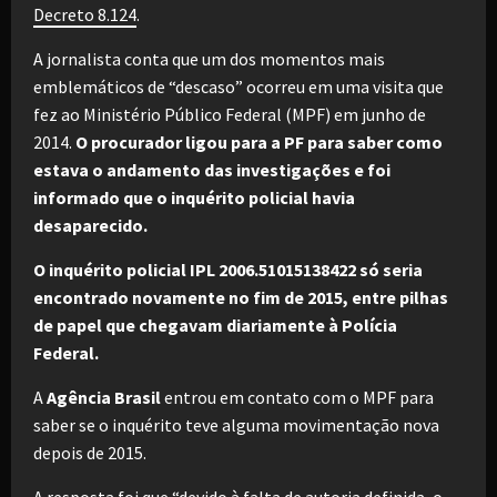
Decreto 8.124
.
A jornalista conta que um dos momentos mais
emblemáticos de “descaso” ocorreu em uma visita que
fez ao Ministério Público Federal (MPF) em junho de
2014.
O procurador ligou para a PF para saber como
estava o andamento das investigações e foi
informado que o inquérito policial havia
desaparecido.
O inquérito policial IPL 2006.51015138422 só seria
encontrado novamente no fim de 2015, entre pilhas
de papel que chegavam diariamente à Polícia
Federal.
A
Agência Brasil
entrou em contato com o MPF para
saber se o inquérito teve alguma movimentação nova
depois de 2015.
A resposta foi que “devido à falta de autoria definida, o