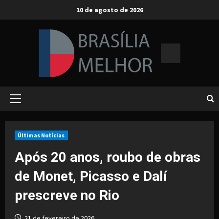
Skip
10 de agosto de 2026
to
content
Primary
Menu
Últimas Notícias
Após 20 anos, roubo de obras
de Monet, Picasso e Dalí
prescreve no Rio
21 de fevereiro de 2026