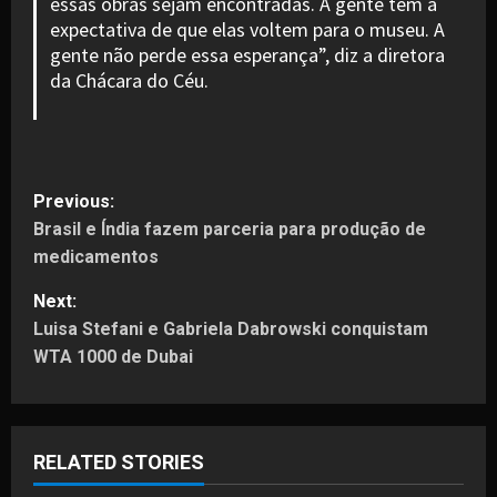
essas obras sejam encontradas. A gente tem a
expectativa de que elas voltem para o museu. A
gente não perde essa esperança”, diz a diretora
da Chácara do Céu.
P
Previous:
Brasil e Índia fazem parceria para produção de
o
medicamentos
s
Next:
t
Luisa Stefani e Gabriela Dabrowski conquistam
WTA 1000 de Dubai
n
a
RELATED STORIES
v