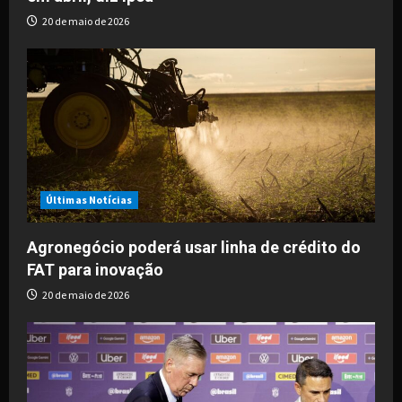
n
20 de maio de 2026
Últimas Notícias
Agronegócio poderá usar linha de crédito do
FAT para inovação
20 de maio de 2026