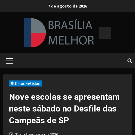
Skip
7 de agosto de 2026
to
content
Primary
Menu
Últimas Notícias
Nove escolas se apresentam
neste sábado no Desfile das
Campeãs de SP
21 de fevereiro de 2026