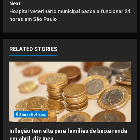
Next:
t
Hospital veterinário municipal passa a funcionar 24
horas em São Paulo
n
a
RELATED STORIES
v
i
g
a
t
i
Últimas Notícias
o
Inflação tem alta para famílias de baixa renda
em abril, diz Ipea