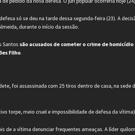
 de pedido da nova defesa. O júri popular ocorreria hoje (2
efesa só se deu na tarde dessa segunda-feira (23). A decis
 Almeida, durante o início da sessão.
os Santos
são acusados de cometer o crime de homicídio 
ões Filho
.
ete, foi assassinada com 25 tiros dentro de casa, na sede 
vo torpe, meio cruel e impossibilidade de defesa da vítima)
de a vítima denunciar frequentes ameaças. A líder quilomb