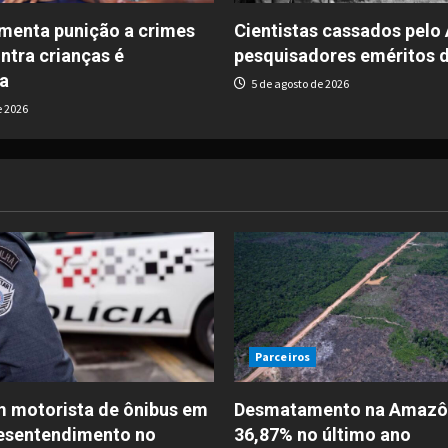
umenta punição a crimes
Cientistas cassados pelo 
ontra crianças é
pesquisadores eméritos d
a
5 de agosto de 2026
e 2026
Parceiros
 motorista de ônibus em
Desmatamento na Amazôn
esentendimento no
36,87% no último ano