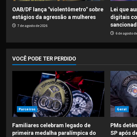
g
OAB/DF lança "violentômetro" sobre
Lei que a
estágios da agressão a mulheres
digitais c
a
sancionad
7 de agosto de 2026
t
6 de agosto d
i
o
VOCÊ PODE TER PERDIDO
n
Parceiros
Geral
Familiares celebram legado de
PMs detêm
primeira medalha paralímpica do
SP após d