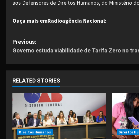
aos Defensores de Direitos Humanos, do Ministério d
Ouça mais emRadioagência Nacional:
P
Previous:
Governo estuda viabilidade de Tarifa Zero no tra
o
s
t
RELATED STORIES
n
a
v
i
Direitos Humanos
Direitos H