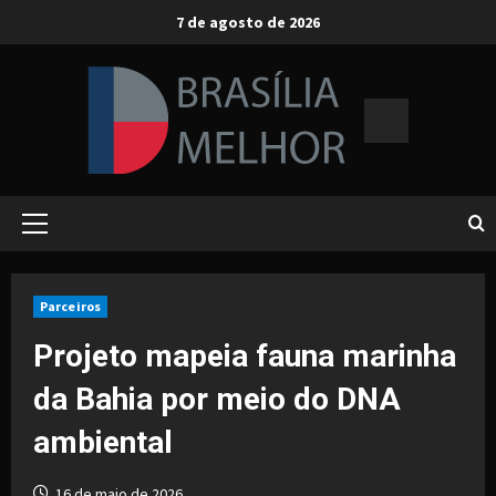
Skip
7 de agosto de 2026
to
content
Primary
Menu
Parceiros
Projeto mapeia fauna marinha
da Bahia por meio do DNA
ambiental
16 de maio de 2026