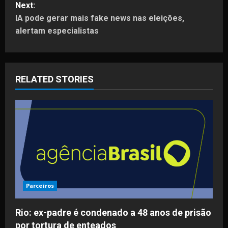
Next:
t
IA pode gerar mais fake news nas eleições,
alertam especialistas
n
a
RELATED STORIES
v
i
g
a
t
i
Parceiros
o
Rio: ex-padre é condenado a 48 anos de prisão
por tortura de enteados