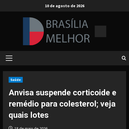
Skip
10 de agosto de 2026
to
content
Primary
Menu
Saúde
Anvisa suspende corticoide e
remédio para colesterol; veja
quais lotes
18 de maio de 2026