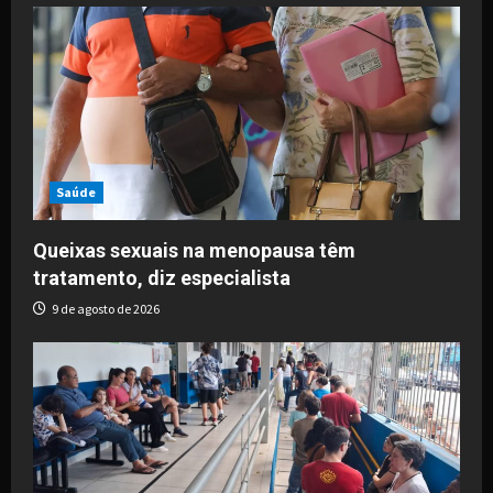
i
g
a
t
i
Saúde
o
Queixas sexuais na menopausa têm
tratamento, diz especialista
n
9 de agosto de 2026