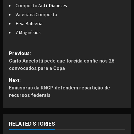
Composto Anti-Diabetes
Valeriana Composta
Erva Baleeria
7 Magnésios
P
Previous:
Carlo Ancelotti pede que torcida confie nos 26
o
convocados para a Copa
s
Next:
t
Emissoras da RNCP defendem repartição de
recursos federais
n
a
RELATED STORIES
v