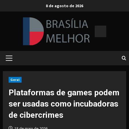
Skip
8 de agosto de 2026
to
content
Primary
Menu
Geral
Plataformas de games podem
ser usadas como incubadoras
de cibercrimes
18 de maio de 2026