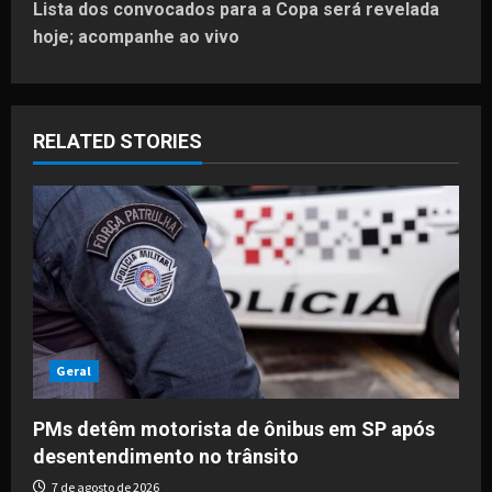
Lista dos convocados para a Copa será revelada
t
hoje; acompanhe ao vivo
n
a
RELATED STORIES
v
i
g
a
t
Geral
i
PMs detêm motorista de ônibus em SP após
o
desentendimento no trânsito
7 de agosto de 2026