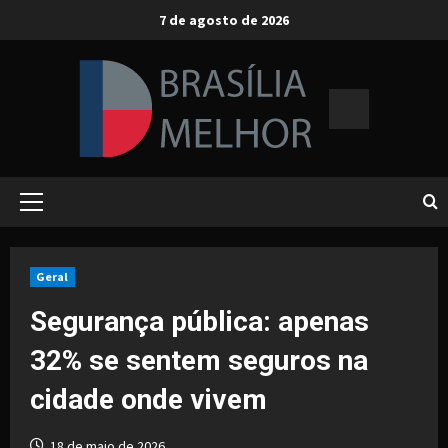
Skip
7 de agosto de 2026
to
content
Primary
Menu
Geral
Segurança pública: apenas
32% se sentem seguros na
cidade onde vivem
18 de maio de 2026