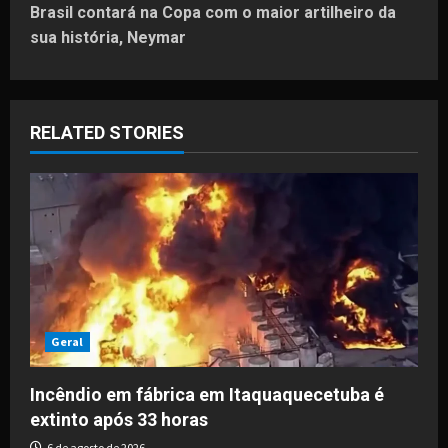
t
Brasil contará na Copa com o maior artilheiro da
sua história, Neymar
n
a
RELATED STORIES
v
i
g
a
t
i
Geral
o
Incêndio em fábrica em Itaquaquecetuba é
extinto após 33 horas
n
6 de agosto de 2026