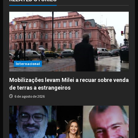
v
i
g
a
t
i
Internacional
o
Mobilizações levam Milei a recuar sobre venda
de terras a estrangeiros
n
6 de agosto de 2026