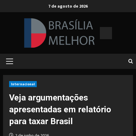
Skip
7 de agosto de 2026
to
content
Primary
Menu
Internacional
Veja argumentações
apresentadas em relatório
para taxar Brasil
2 de junho de 2026