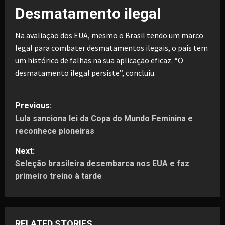
Desmatamento ilegal
Na avaliação dos EUA, mesmo o Brasil tendo um marco
legal para combater desmatamentos ilegais, o país tem
um histórico de falhas na sua aplicação eficaz. “O
desmatamento ilegal persiste”, concluiu.
P
Previous:
Lula sanciona lei da Copa do Mundo Feminina e
o
reconhece pioneiras
s
Next:
t
Seleção brasileira desembarca nos EUA e faz
primeiro treino à tarde
n
a
RELATED STORIES