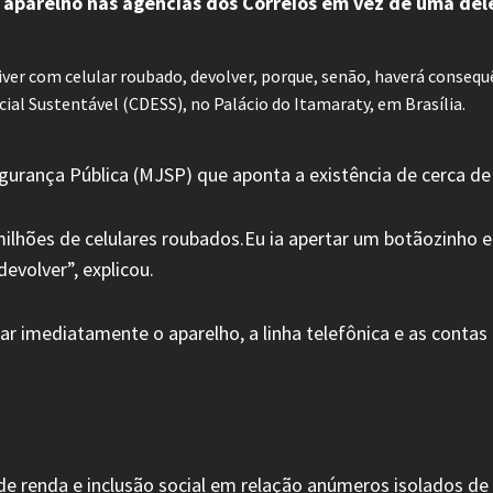
 aparelho nas agências dos Correios em vez de uma del
er com celular roubado, devolver, porque, senão, haverá consequê
l Sustentável (CDESS), no Palácio do Itamaraty, em Brasília.
gurança Pública (MJSP) que aponta a existência de cerca de 
milhões de celulares roubados.Eu ia apertar um botãozinho
evolver”, explicou.
ar imediatamente o aparelho, a linha telefônica e as conta
o de renda e inclusão social em relação anúmeros isolados 