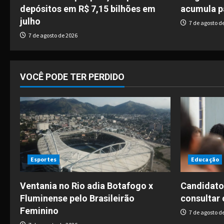
depósitos em R$ 7,15 bilhões em
acumula p
a
julho
7 de agosto d
t
7 de agosto de 2026
i
o
VOCÊ PODE TER PERDIDO
n
Esportes
Educação
Ventania no Rio adia Botafogo x
Candidato
Fluminense pelo Brasileirão
consultar 
Feminino
7 de agosto d