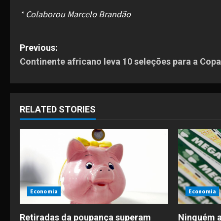
* Colaborou Marcelo Brandão
P
Previous:
Continente africano leva 10 seleções para a Co
o
s
t
RELATED STORIES
n
a
v
i
Economia
Economia
g
Retiradas da poupança superam
Ninguém a