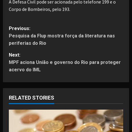
A Defesa Civil pode ser acionada pelo telefone 199 e o
Corpo de Bombeiros, pelo 193.
P
Previous:
Pesquisa da Flup mostra força da literatura nas
o
periferias do Rio
s
Next:
t
MPF aciona União e governo do Rio para proteger
acervo do IML
n
a
RELATED STORIES
v
i
g