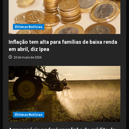
a
t
i
Últimas Notícias
o
Inflação tem alta para famílias de baixa renda
em abril, diz Ipea
n
20 de maio de 2026
Últimas Notícias