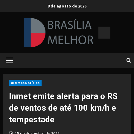
Skip
8 de agosto de 2026
to
content
Primary
Menu
Últimas Notícias
Inmet emite alerta para o RS
de ventos de até 100 km/h e
tempestade
15 de dezembro de 2025