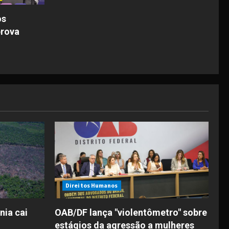
os
prova
Direitos Humanos
ia cai
OAB/DF lança "violentômetro" sobre
estágios da agressão a mulheres