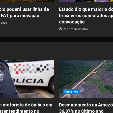
io poderá usar linha de
Estudo diz que maioria d
 FAT para inovação
brasileiros conectados a
convocação
 2026
20 de maio de 2026
Parceiros
 motorista de ônibus em
Desmatamento na Amazôn
esentendimento no
36,87% no último ano