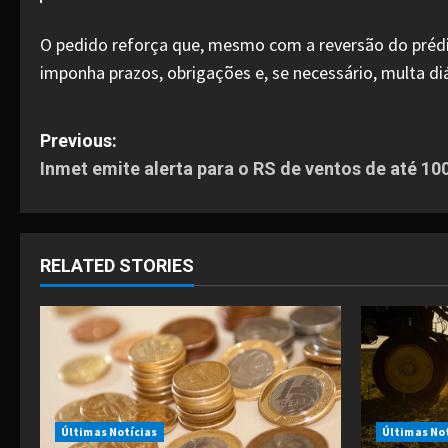
O pedido reforça que, mesmo com a reversão do prédio 
imponha prazos, obrigações e, se necessário, multa di
P
Previous:
Inmet emite alerta para o RS de ventos de até 1
o
s
t
RELATED STORIES
n
a
v
i
Últimas Notícias
Últimas No