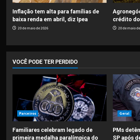
g
Inflação tem alta para famílias de
Agronegóc
baixa renda em abril, diz Ipea
crédito do
a
20 de maio de 2026
20 de maio de
t
i
o
VOCÊ PODE TER PERDIDO
n
Parceiros
Geral
Familiares celebram legado de
PMs detêm
primeira medalha paralímpica do
SP após d