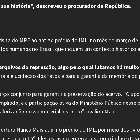
 sua história”, descreveu o procurador da República.
ita do MPF ao antigo prédio do IML, no mês de março de 202
reitos humanos no Brasil, que incluem um contexto histórico
rquivos da repressão, algo pelo qual lutamos há muito
 a elucidação dos fatos e para a garantia da memória do p
o conjunto para garantir a preservação do acervo. “O apoio
mpliado, e a participação ativa do Ministério Público nesse 
alorização desse material histórico”, avaliou Maui.
ra Nunca Mais aqui no prédio do IML, por meio dos livros de
ente, de um 15º. Eles estavam enterrados como indigentes n