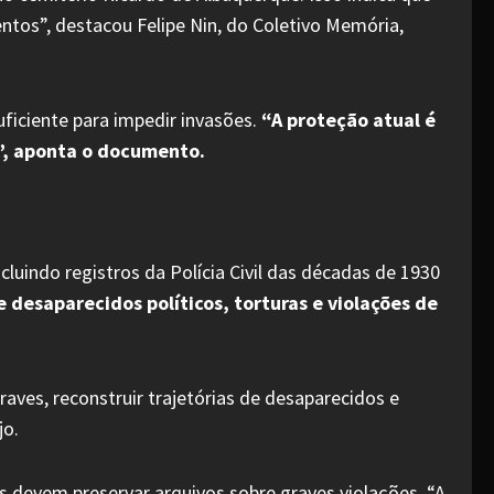
tos”, destacou Felipe Nin, do Coletivo Memória,
ficiente para impedir invasões.
“A proteção atual é
”, aponta o documento.
luindo registros da Polícia Civil das décadas de 1930
esaparecidos políticos, torturas e violações de
aves, reconstruir trajetórias de desaparecidos e
jo.
 devem preservar arquivos sobre graves violações. “A