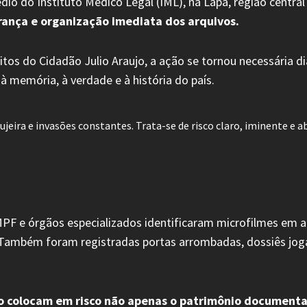
dio do Instituto Médico Legal (IML), na Lapa, região central
rança e organização imediata dos arquivos.
tos do Cidadão Julio Araujo, a ação se tornou necessária di
à memória, à verdade e à história do país.
sujeira e invasões constantes. Trata-se de risco claro, iminente 
 MPF e órgãos especializados identificaram microfilmes em a
 Também foram registradas portas arrombadas, dossiês jog
io colocam em risco não apenas o patrimônio documenta