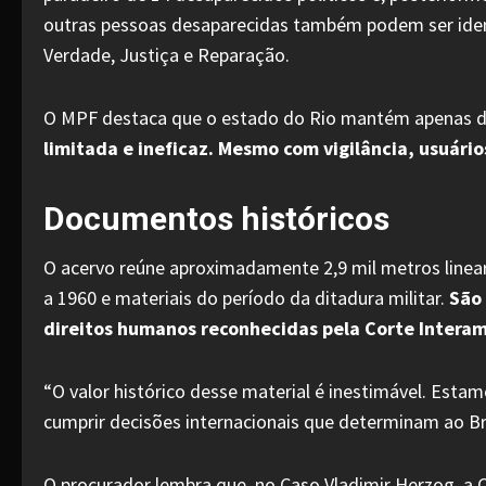
outras pessoas desaparecidas também podem ser ident
Verdade, Justiça e Reparação.
O MPF destaca que o estado do Rio mantém apenas dois
limitada e ineficaz. Mesmo com vigilância, usuár
Documentos históricos
O acervo reúne aproximadamente 2,9 mil metros lineare
a 1960 e materiais do período da ditadura militar.
São 
direitos humanos reconhecidas pela Corte Interam
“O valor histórico desse material é inestimável. Esta
cumprir decisões internacionais que determinam ao Bra
O procurador lembra que, no Caso Vladimir Herzog, a 