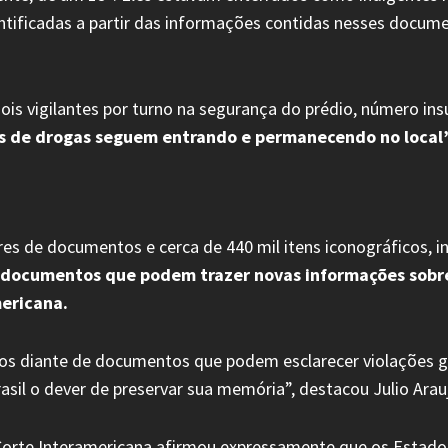
ificadas a partir das informações contidas nesses documen
 vigilantes por turno na segurança do prédio, número insu
ios de drogas seguem entrando e permanecendo no local
s de documentos e cerca de 440 mil itens iconográficos, inc
documentos que podem trazer novas informações sobre d
ericana.
mos diante de documentos que podem esclarecer violações gr
sil o dever de preservar sua memória”, destacou Julio Arau
Corte Interamericana afirmou expressamente que os Estados