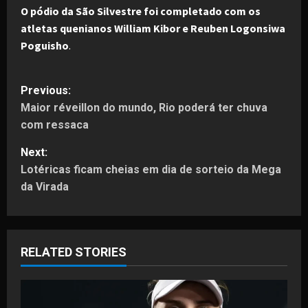
O pódio da São Silvestre foi completado com os
atletas quenianos William Kibor e Reuben Logonsiwa
Poguisho
.
P
Previous:
Maior réveillon do mundo, Rio poderá ter chuva
o
com ressaca
s
Next:
t
Lotéricas ficam cheias em dia de sorteio da Mega
da Virada
n
a
RELATED STORIES
v
i