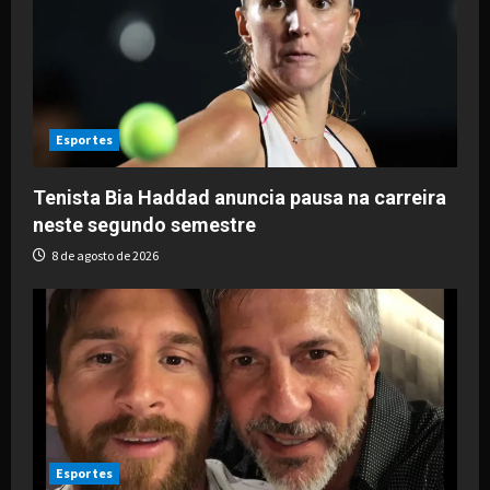
g
a
t
i
Esportes
o
Tenista Bia Haddad anuncia pausa na carreira
neste segundo semestre
n
8 de agosto de 2026
Esportes