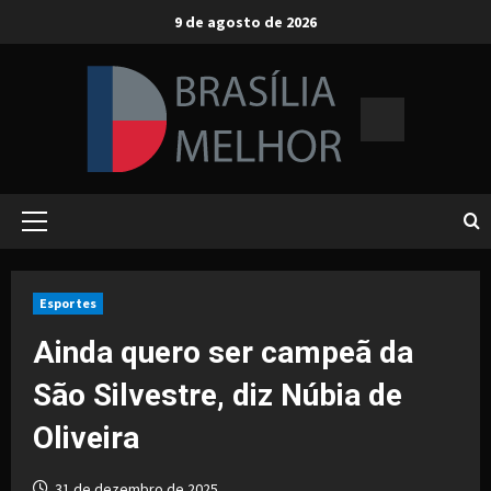
Skip
9 de agosto de 2026
to
content
Primary
Menu
Esportes
Ainda quero ser campeã da
São Silvestre, diz Núbia de
Oliveira
31 de dezembro de 2025