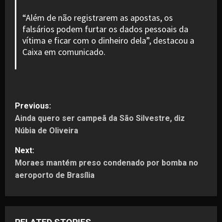
“Além de não registrarem as apostas, os
falsários podem furtar os dados pessoais da
vítima e ficar com o dinheiro dela”, destacou a
Caixa em comunicado.
P
Previous:
Ainda quero ser campeã da São Silvestre, diz
o
Núbia de Oliveira
s
Next:
t
Moraes mantém preso condenado por bomba no
aeroporto de Brasília
n
a