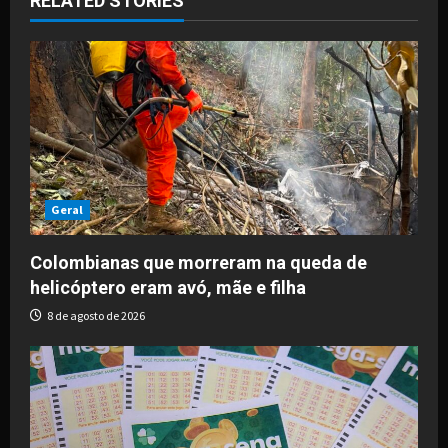
RELATED STORIES
v
i
g
a
t
i
Geral
o
Colombianas que morreram na queda de
helicóptero eram avó, mãe e filha
n
8 de agosto de 2026