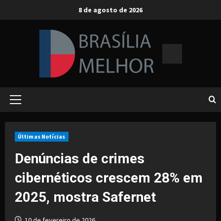
Skip
8 de agosto de 2026
to
content
Primary
Menu
Últimas Notícias
Denúncias de crimes
cibernéticos crescem 28% em
2025, mostra Safernet
10 de fevereiro de 2026