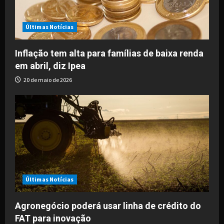
t
i
Últimas Notícias
o
Inflação tem alta para famílias de baixa renda
em abril, diz Ipea
n
20 de maio de 2026
Últimas Notícias
Agronegócio poderá usar linha de crédito do
FAT para inovação