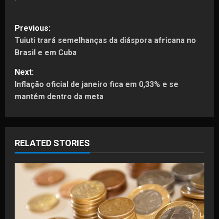
P
Previous:
Tuiuti trará semelhanças da diáspora africana no
o
Brasil e em Cuba
s
Next:
t
Inflação oficial de janeiro fica em 0,33% e se
mantém dentro da meta
n
a
RELATED STORIES
v
i
g
a