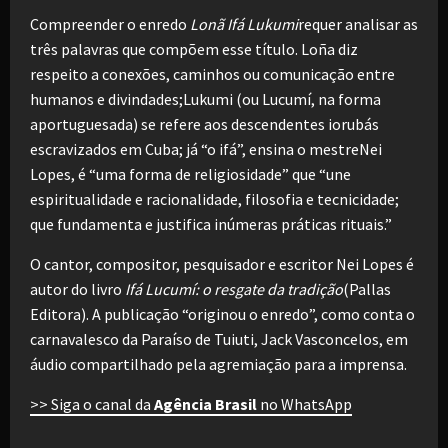
Compreender o enredo
Lonã Ifá Lukumi
requer analisar as
três palavras que compõem esse título. Loña diz
respeito a conexões, caminhos ou comunicação entre
humanos e divindades;Lukumi (ou Lucumí, na forma
aportuguesada) se refere aos descendentes iorubás
escravizados em Cuba; já “o ifá”, ensina o mestreNei
Lopes, é “uma forma de religiosidade” que “une
espiritualidade e racionalidade, filosofia e tecnicidade;
que fundamenta e justifica inúmeras práticas rituais.”
O cantor, compositor, pesquisador e escritor Nei Lopes é
autor do livro
Ifá Lucumí: o resgate da tradição
(Pallas
Editora). A publicação “originou o enredo”, como conta o
carnavalesco da Paraíso de Tuiuti, Jack Vasconcelos, em
áudio compartilhado pela agremiação para a imprensa.
>> Siga o canal da
Agência Brasil
no WhatsApp