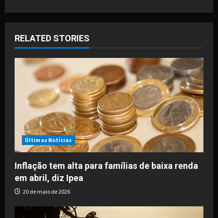
n
a
RELATED STORIES
v
i
g
a
t
i
Últimas Notícias
o
Inflação tem alta para famílias de baixa renda
em abril, diz Ipea
n
20 de maio de 2026