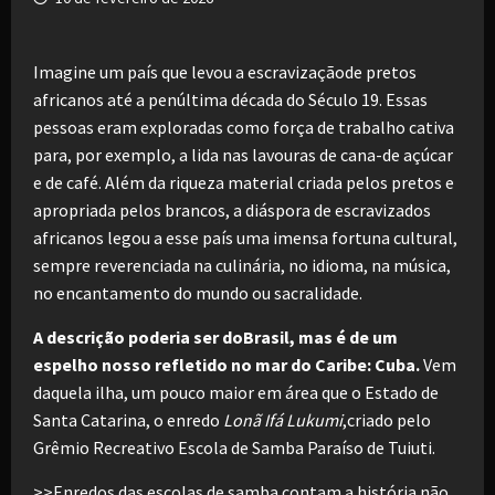
Imagine um país que levou a escravizaçãode pretos
africanos até a penúltima década do Século 19. Essas
pessoas eram exploradas como força de trabalho cativa
para, por exemplo, a lida nas lavouras de cana-de açúcar
e de café. Além da riqueza material criada pelos pretos e
apropriada pelos brancos, a diáspora de escravizados
africanos legou a esse país uma imensa fortuna cultural,
sempre reverenciada na culinária, no idioma, na música,
no encantamento do mundo ou sacralidade.
A descrição poderia ser doBrasil, mas é de um
espelho nosso refletido no mar do Caribe: Cuba.
Vem
daquela ilha, um pouco maior em área que o Estado de
Santa Catarina, o enredo
Lonã Ifá Lukumi
,criado pelo
Grêmio Recreativo Escola de Samba Paraíso de Tuiuti.
>>Enredos das escolas de samba contam a história não