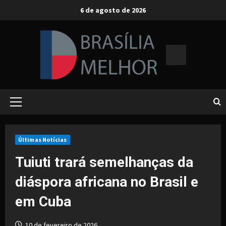
Skip
6 de agosto de 2026
to
content
Primary
Menu
Últimas Notícias
Tuiuti trará semelhanças da
diáspora africana no Brasil e
em Cuba
10 de fevereiro de 2026