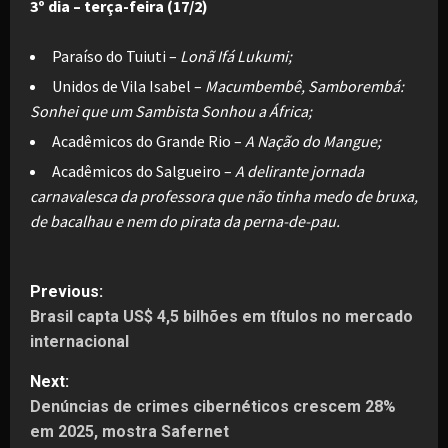
3º dia – terça-feira (17/2)
Paraíso do Tuiuti –
Lonã Ifá Lukumi;
Unidos de Vila Isabel –
Macumbembê, Samborembá:
Sonhei que um Sambista Sonhou a África;
Acadêmicos do Grande Rio –
A Nação do Mangue;
Acadêmicos do Salgueiro –
A delirante jornada
carnavalesca da professora que não tinha medo de bruxa,
de bacalhau e nem do pirata da perna-de-pau.
P
Previous:
Brasil capta US$ 4,5 bilhões em títulos no mercado
o
internacional
s
Next:
t
Denúncias de crimes cibernéticos crescem 28%
em 2025, mostra Safernet